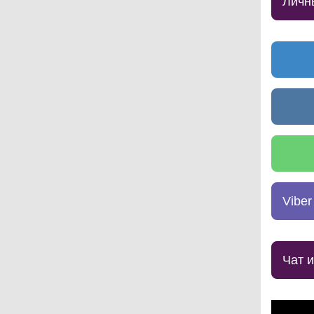
Личн
Viber
Чат 