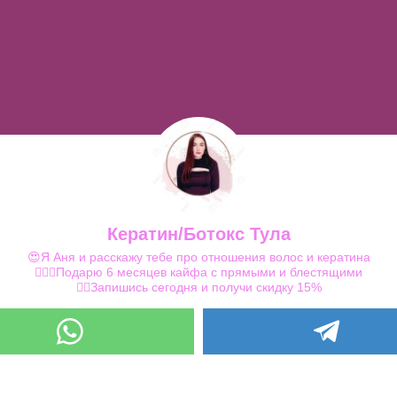
Кератин/Ботокс Тула
😍Я Аня и расскажу тебе про отношения волос и кератина
💆🏼‍♀️Подарю 6 месяцев кайфа с прямыми и блестящими
👌🏼Запишись сегодня и получи скидку 15%