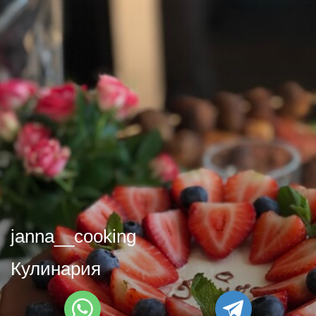
janna__cooking
Кулинария