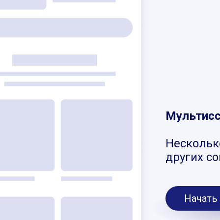
Мультис
Нескольк
других с
Начать