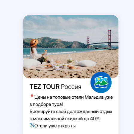
SKYPE
MESSENGER
VIBER
TELEGRAM
WHATSAPP
Здравствуйте! Хочу заказать
☀️