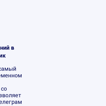
ний в
ик
самый
ременном
 со
озволяет
телеграм