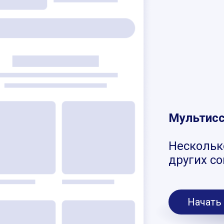
Мультис
Нескольк
других с
Начать