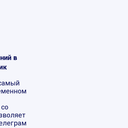
ний в
ик
самый
ременном
 со
озволяет
телеграм