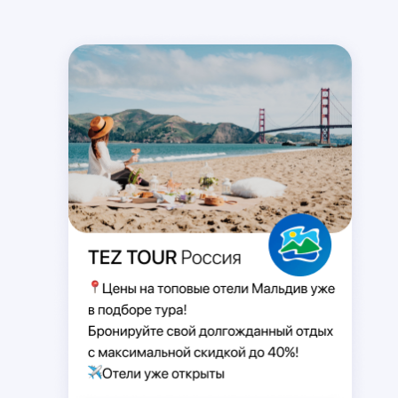
SKYPE
MESSENGER
VIBER
TELEGRAM
WHATSAPP
Здравствуйте! Хочу заказать
☀️