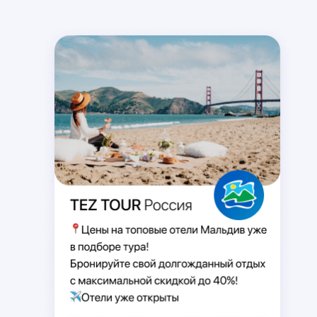
SKYPE
MESSENGER
VIBER
TELEGRAM
WHATSAPP
Здравствуйте! Хочу заказать
☀️