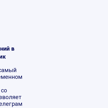
ний в
ик
самый
ременном
 со
озволяет
телеграм