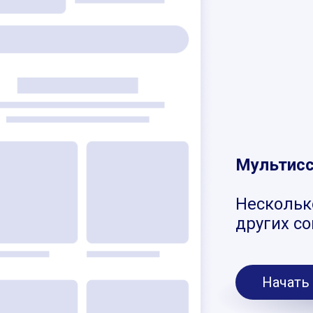
Мультис
Нескольк
других с
Начать