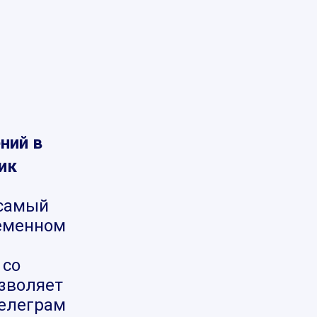
ний в
ик
самый
ременном
 со
озволяет
телеграм