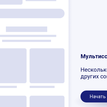
Мультис
Нескольк
других с
Начать