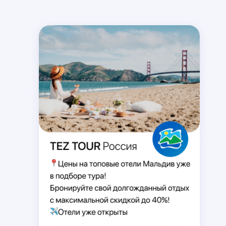
SKYPE
MESSENGER
VIBER
TELEGRAM
WHATSAPP
Здравствуйте! Хочу заказать
☀️