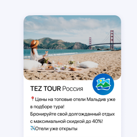
SKYPE
MESSENGER
VIBER
TELEGRAM
WHATSAPP
Здравствуйте! Хочу заказать
☀️