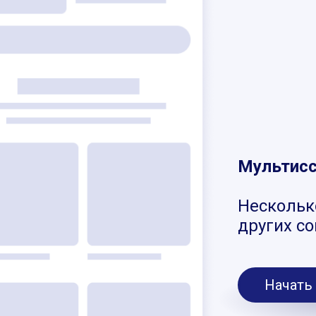
Мультис
Нескольк
других с
Начать