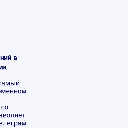
ний в
ик
самый
ременном
 со
озволяет
телеграм