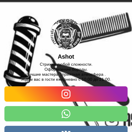
Ashot
Стрижки любой сложности.
Оформление бороды.
Лучшие мастера , приятная атмосфера .
Ждём вас в гости ежедневно с 10:00 до 21:00.