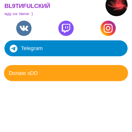
BL9ТИFULСКИЙ
жду на твиче :)
Telegram
Donate xDD