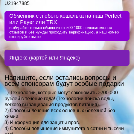
U21947885
Обменник с любого кошелька на наш Perfect
или Payer или TRX
выбирайте только обменник от 500-1000 положительных
отзывов и без нужды проходить верификацию, а наш номер
скопируйте выше
Яндекс (картой или Яндекс)
Напишите, если остались вопросы и
всем спонсорам будут особые подарки
1) Технологии, которые могут сэкономить >200 000
рублей в течение года! (Технологии поиска воды,
лёгкого выращивания продуктов питания).
2) Способы лечения всех основных болезней без
химии.
3) Информация для защиты прав.
4) Способы повышения иммунитета в сотни и тысячи