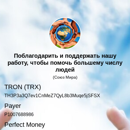
Поблагодарить и поддержать нашу
работу, чтобы помочь большему числу
людей
(Союз Мира)
TRON (TRX)
TH3P3a3Q7ev1CnMeZ7QyL8b3Muqe5jSFSX
Payer
P1007688986
Perfect Money