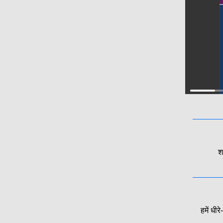
श
हमें धी