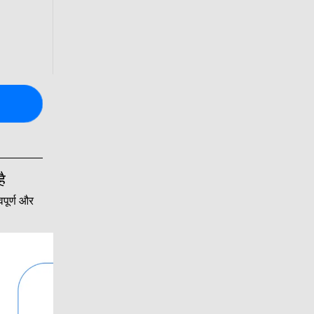
ै
वपूर्ण और