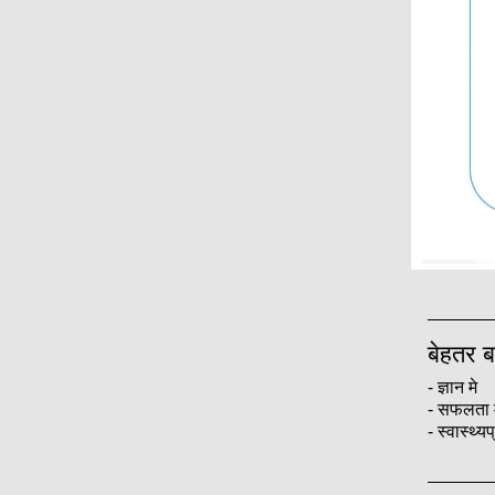
बेहतर ब
- ज्ञान मे
- सफलता 
- स्वास्थ्यप