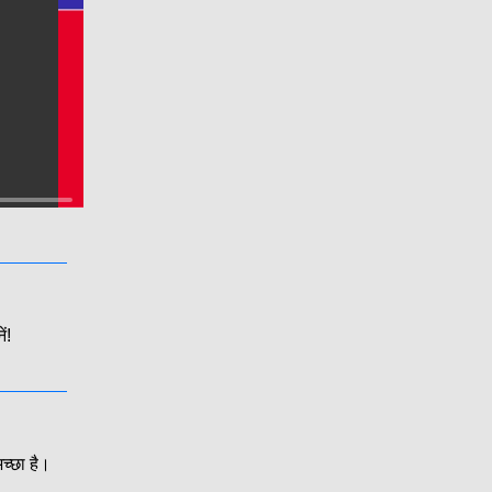
ं!
च्छा है।