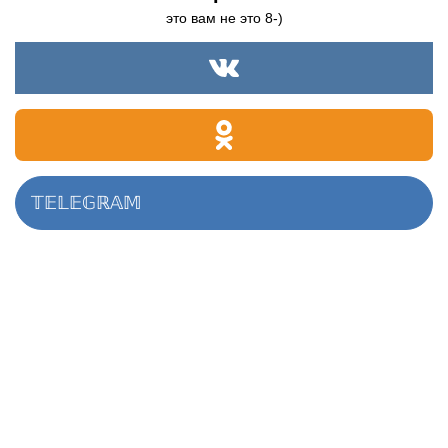
это вам не это 8-)
𝕋𝔼𝕃𝔼𝔾ℝ𝔸𝕄