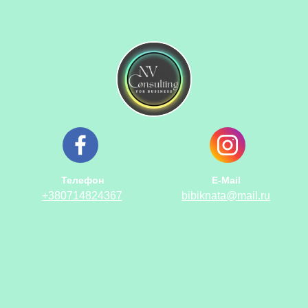
Телефон
E-Mail
+380714824367
bibiknata@mail.ru