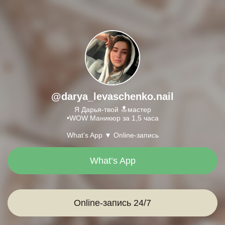
@darya_levaschenko.nail
Я Дарья-твой 🔝мастер
•WOW Маникюр за 1,5 часа
What’s App ▼ Online-запись
What’s App
Online-запись 24/7