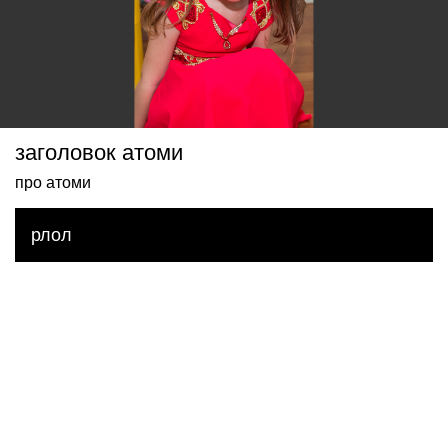
заголовок атоми
про атоми
рлол