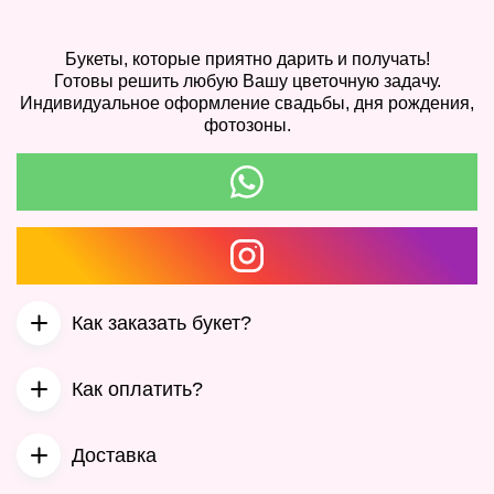
Букеты, которые приятно дарить и получать!
Готовы решить любую Вашу цветочную задачу.
Индивидуальное оформление свадьбы, дня рождения,
фотозоны.
Как заказать букет?
1 этап
Как оплатить?
Вы выбираете понравившийся букет или букет, который
похож на тот, что вы хотите и отправляете фото нам в
Для Вашего удобства, мы сделали несколько способов
Direct или в Whats app .
Доставка
оплаты:
2 этап