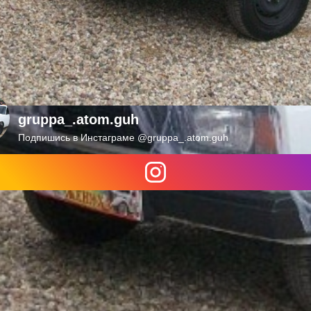
gruppa_.atom.guh
Подпишись в Инстаграме @gruppa_.atom.guh