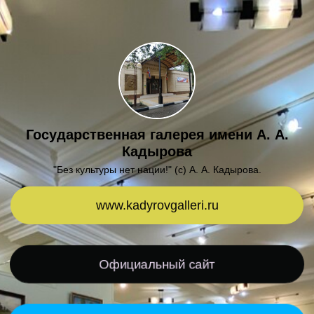
Государственная галерея имени А. А.
Кадырова
"Без культуры нет нации!" (с) А. А. Кадырова.
www.kadyrovgalleri.ru
Официальный сайт