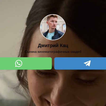
Дмитрий Кац
Съемка кинематографичных свадеб