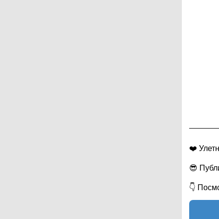
❤️ Улет
😎 Публ
👇 Посм