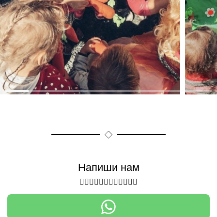
Напиши нам
👇🏻👇🏻👇🏻👇🏻👇🏻👇🏻