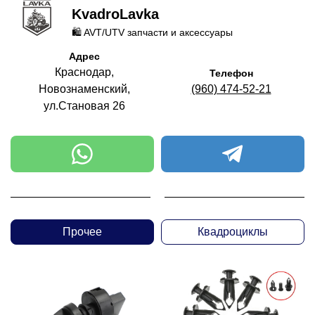
KvadroLavka
🛍️ AVT/UTV запчасти и аксессуары
Адрес
Краснодар,
Телефон
Новознаменский,
(960) 474-52-21
ул.Становая 26
Прочее
Квадроциклы