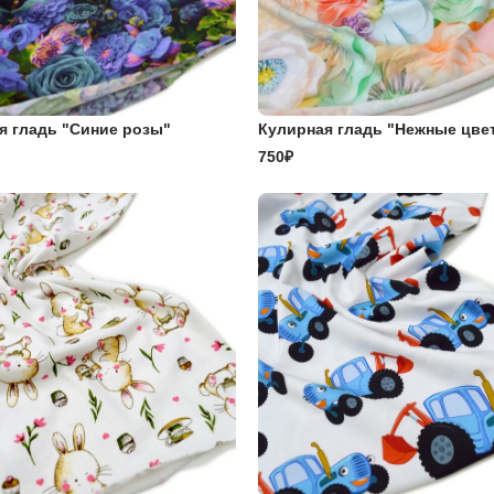
я гладь "Синие розы"
Кулирная гладь "Нежные цве
750₽