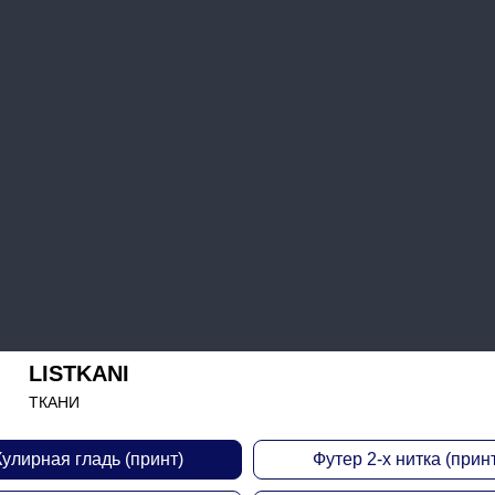
LISTKANI
ТКАНИ
Кулирная гладь (принт)
Футер 2-х нитка (принт