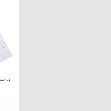
анель)