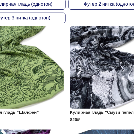
лирная гладь (однотон)
Футер 2 нитка (одното
утер 3 нитка (однотон)
я гладь "Шалфей"
Кулирная гладь "Смузи пепел
820₽