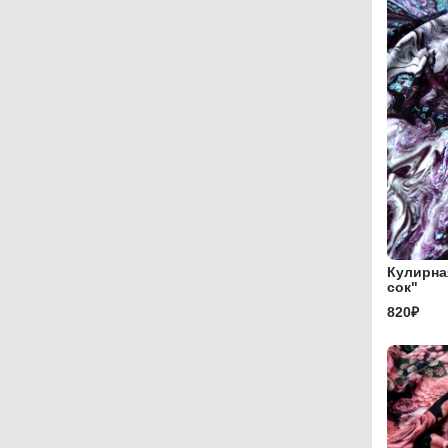
Кулирна
сок"
820₽