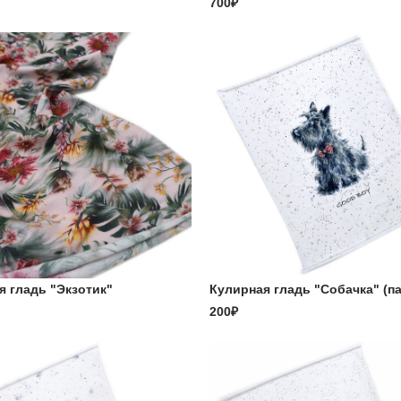
700₽
я гладь "Экзотик"
Кулирная гладь "Собачка" (п
200₽