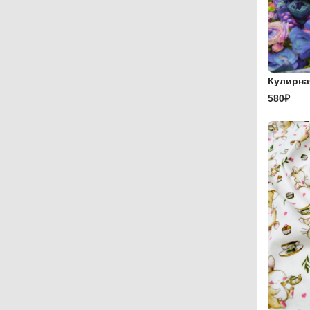
Кулирна
580₽