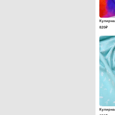
Кулирна
820₽
Кулирна