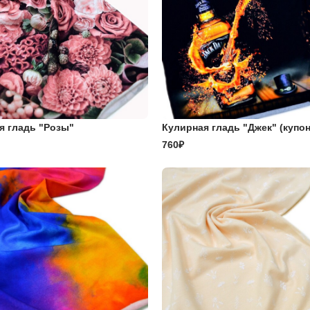
я гладь "Розы"
Кулирная гладь "Джек" (купон
760₽