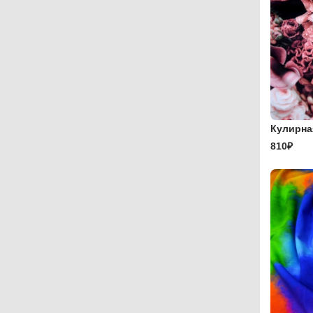
Кулирна
810₽