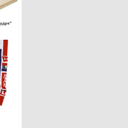
пудре"