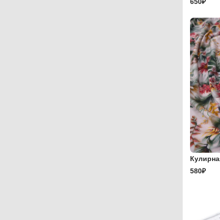
650₽
Кулирна
580₽