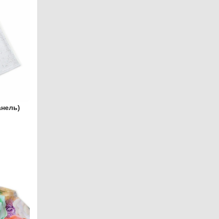
анель)