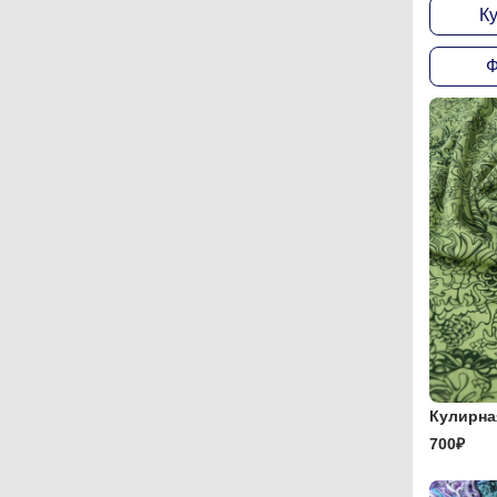
Ку
Ф
Кулирна
700₽