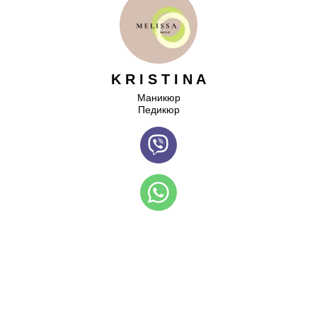
K R I S T I N A
Маникюр
Педикюр