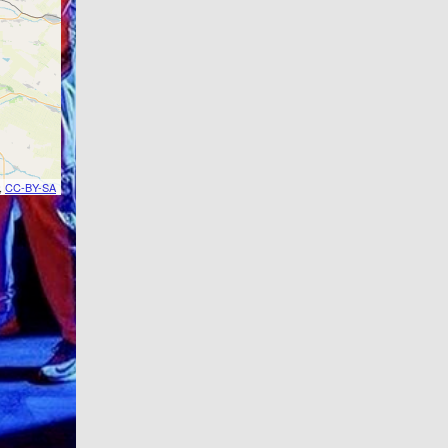
,
CC-BY-SA