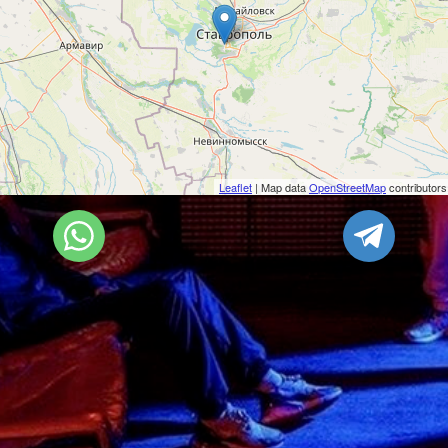
Leaflet
| Map data
OpenStreetMap
contributors