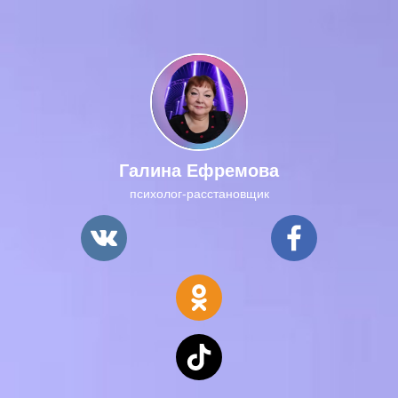
Галина Ефремова
психолог-расстановщик