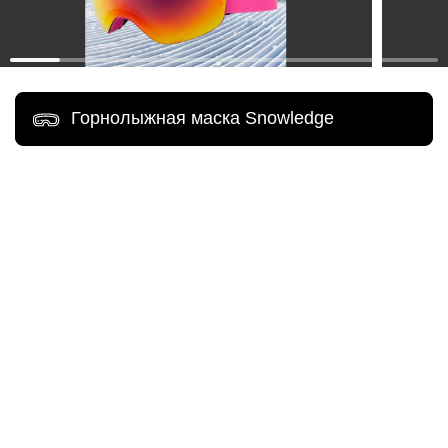
Горнолыжная маска Snowledge