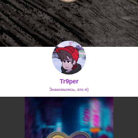
Tr9per
Знакомьтесь, это я)