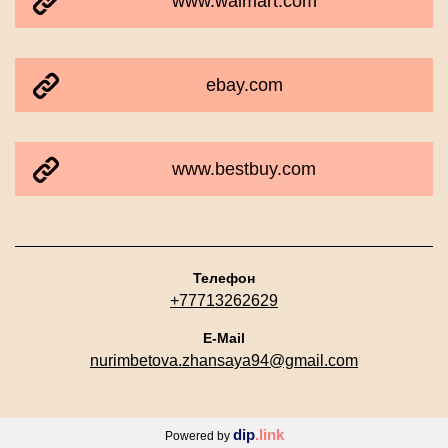
www.walmart.com
ebay.com
www.bestbuy.com
Телефон
+77713262629
E-Mail
nurimbetova.zhansaya94@gmail.com
dip
.link
Powered by