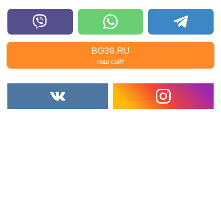
BG39.RU
наш сайт