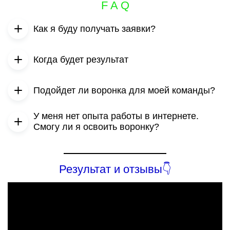
F A Q
Как я буду получать заявки?
Заявки будут приходить в твой WhatsApp
Когда будет результат
Сразу после запуска воронки ты получишь первые
Подойдет ли воронка для моей команды?
заявки в свой мессенджер! К тебе будут приходить уже
заинтересованные люди!
Эта воронка универсальная. Подходит абсолютно для
У меня нет опыта работы в интернете.
любой сетевой компании
Смогу ли я освоить воронку?
Конечно! У нас есть ученики довольно зрелого
возраста,которые боялись не справиться. Сейчас
успешно получают заявки
Результат и отзывы👇