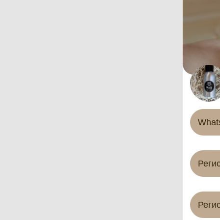
What
Реги
Реги