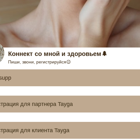
Коннект со мной и здоровьем🌲
Пиши, звони, регистрируйся😉
supp
страция для партнера Tayga
страция для клиента Tayga