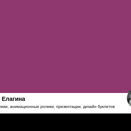
 Елагина
ики, анимационные ролики, презентации, дизайн буклетов