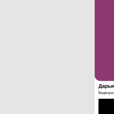
Дарья
Видеорол