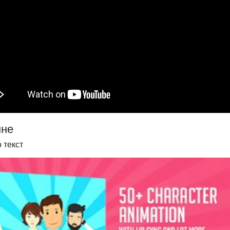
мне
 текст