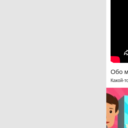
Обо 
Какой-то