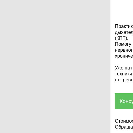
Практик
дыхател
(КПТ).
Помогу 
нервног
хрониче
Уже на 
техники
от трев
Конс
Стоимос
Обращай