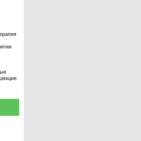
терапия
нятия
,
ные
ждающие