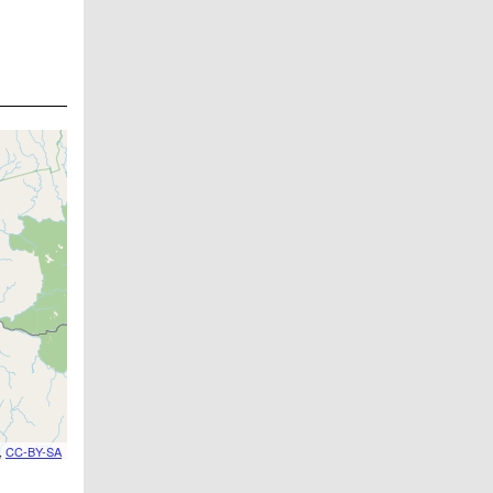
,
CC-BY-SA