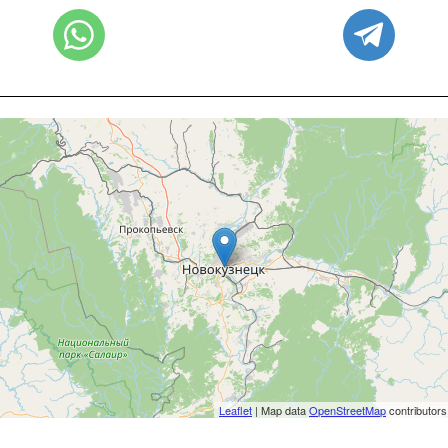
Leaflet
| Map data
OpenStreetMap
contributors