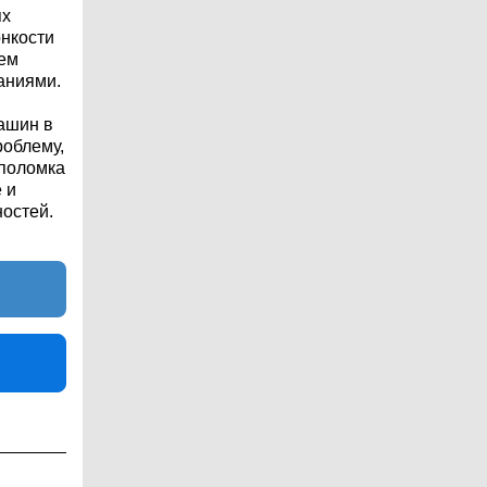
ях
онкости
тем
аниями.
ашин в
роблему,
 поломка
 и
ностей.