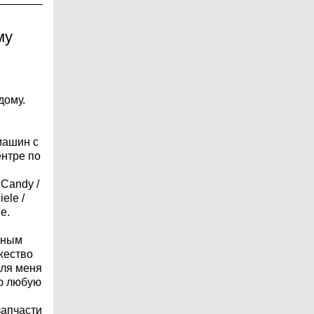
му
дому.
машин с
ентре по
/ Candy /
iele /
е.
нным
жество
для меня
ю любую
запчасти