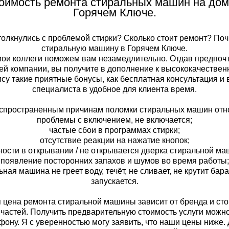
оимость ремонта стиральных машин на дом
Горячем Ключе.
толкнулись с проблемой стирки? Сколько стоит ремонт? Поч
стиральную машину в Горячем Ключе.
мои коллеги поможем вам незамедлительно. Отдав предпоч
ей компании, вы получите в дополнение к высококачествен
су такие приятные бонусы, как бесплатная консультация и
специалиста в удобное для клиента время.
аспространенным причинам поломки стиральных машин отно
проблемы с включением, не включается;
частые сбои в программах стирки;
отсутствие реакции на нажатие кнопок;
ости в открывании / не открывается дверка стиральной м
появление посторонних запахов и шумов во время работы;
ьная машина не греет воду, течёт, не сливает, не крутит бара
запускается.
 цена ремонта стиральной машины зависит от бренда и ст
частей. Получить предварительную стоимость услуги можн
фону. Я с уверенностью могу заявить, что наши цены ниже.