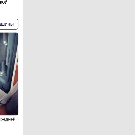
акой
машины
средней