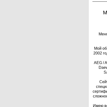
М
Меня
Мой об
2002 го
AEG / Ar
Daewo
S
Сей
специ
сертифи
сложно
Имею вс