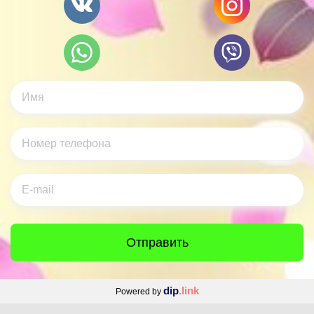
Отправить
dip
.link
Powered by